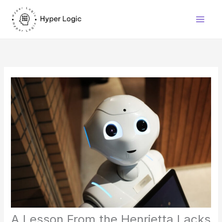
Skip
to
content
A Lesson From the Henrietta Lacks