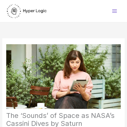
Skip
to
content
The ‘Sounds’ of Space as NASA’s
Cassini Dives by Saturn